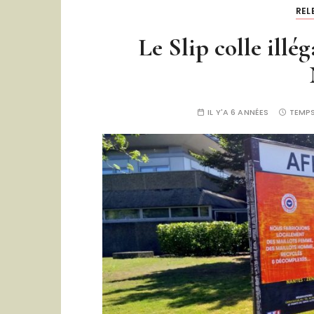
REL
Le Slip colle illé
IL Y'A 6 ANNÉES
TEMPS