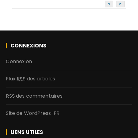
a
<
>
t
i
o
n
CONNEXIONS
d
e
Connexion
s
a
Flux
RSS
des articles
r
t
RSS
des commentaires
i
c
Site de WordPress-FR
l
e
LIENS UTILES