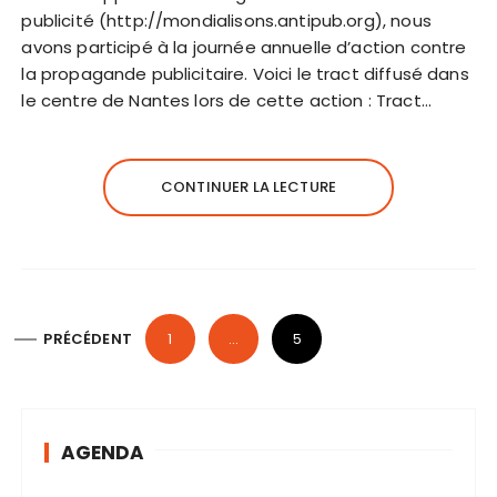
publicité (http://mondialisons.antipub.org), nous
avons participé à la journée annuelle d’action contre
la propagande publicitaire. Voici le tract diffusé dans
le centre de Nantes lors de cette action : Tract…
CONTINUER LA LECTURE
N
PRÉCÉDENT
1
…
5
a
v
i
AGENDA
g